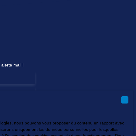
alerte mail !
hnologies, nous pouvons vous proposer du contenu en rapport avec
vous ne souhaitez
utiliserons uniquement les données personnelles pour lesquelles
us inscrire
 à l'exception des cookies essentiels à son fonctionnement. Pour