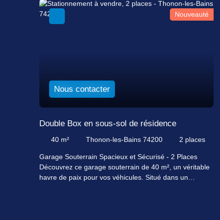
Nouveauté
Nous contacter
Double Box en sous-sol de résidence
40
m²
Thonon-les-Bains 74200
2
places
Garage Souterrain Spacieux et Sécurisé - 2 Places
Découvrez ce garage souterrain de 40 m², un véritable
havre de paix pour vos véhicules. Situé dans un
environnement calme et sécurisé, ce garage offre deux
places de stationnement, parfait pour les familles ou les
professionnels.
Entièrement fermé et en bon état, ce garage souterrain