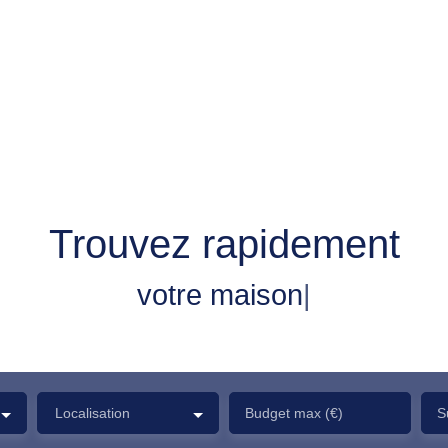
Trouvez rapidement
v
|
Localisation
Budget max (€)
S