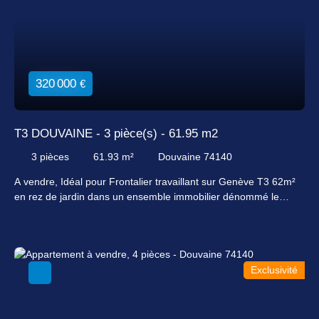
320 000
€
T3 DOUVAINE - 3 pièce(s) - 61.95 m2
3
pièces
61.93
m²
Douvaine 74140
A vendre, Idéal pour Frontalier travaillant sur Genève T3 62m²
en rez de jardin dans un ensemble immobilier dénommé le
GREEN ARMONIE. Composé d'une entrée donnant sur un
grand séjour/Salon/Cuisine aménagée avec terrasse, un
dégagement, 2 chambres, une salle de bain et un toilette
séparé. Cette appartement dispose d'une terrasse de 10 m² et
Exclusivité
d'environ 69m² de Jardin privatif exposé Sud. Copropriété
récente (2015) situé sur Douvaine, coté Genève. Ce bien est
vendu avec un garage en sous-sol.