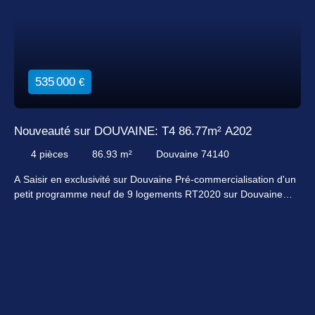
535 000
€
Nouveauté sur DOUVAINE: T4 86.77m² A202
4
pièces
86.93
m²
Douvaine 74140
A Saisir en exclusivité sur Douvaine Pré-commercialisation d'un
petit programme neuf de 9 logements RT2020 sur Douvaine
Ouest. 9 Appartements du T2 au T4 de 49 à 99m², Terrasse,
Balcons, Garages, parkings ... Idéalement situé, coté Ouest de
Douvaine, a 5 km de la frontière suisse, ce petit bâtiment
apportera tout le confort des nouvelles constructions. Au bout
d'une impasse, a 5 min a pied du ventre ville de Douvaine.
Chauffage individuel, chaudière gaz vert. WC suspendu séparé,
local vélo, jardin privatif pour certains lots ... Appartement T4 de
86. 81m² situé au 2ème et dernier étage. Composé d'une