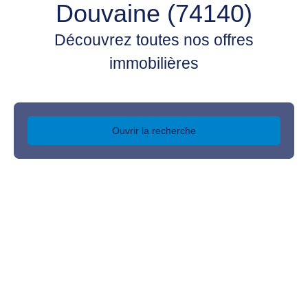
Douvaine (74140)
Découvrez toutes nos offres
immobilières
Ouvrir la recherche
Type d'offre
Vente
Type de bien
Appartement
Localisation
Douvaine (74140)
Budget max (€)