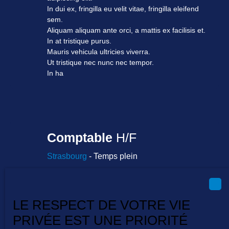
In dui ex, fringilla eu velit vitae, fringilla eleifend
sem.
Aliquam aliquam ante orci, a mattis ex facilisis et.
In at tristique purus.
Mauris vehicula ultricies viverra.
Ut tristique nec nunc nec tempor.
In ha
Comptable
H/F
Strasbourg
- Temps plein
Lorem ipsum dolor sit amet, consectetur
adipiscing elit.
In dui ex, fringilla eu velit vitae, fringilla eleifend
LE RESPECT DE VOTRE VIE
sem.
Aliquam aliquam ante orci, a mattis ex facilisis et.
PRIVÉE EST UNE PRIORITÉ
In at tristique purus.