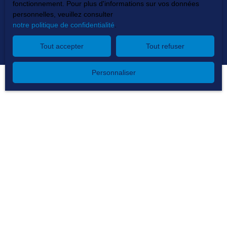
fonctionnement. Pour plus d'informations sur vos données
personnelles, veuillez consulter
Recevoir des annonces
notre politique de confidentialité
.
Tout accepter
Tout refuser
Personnaliser
Je recherche un bien
Vente appartement Thonon-les-Bains (74200)
Vente appartement Douvaine (74140)
Location appartement Thonon-les-Bains (74200)
Location stationnement Thonon-les-Bains (74200)
Location local commercial Thonon-les-Bains (74200)