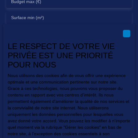
Budget max (€)
Surface min (m²)
Pièces min
LE RESPECT DE VOTRE VIE
J'accepte le traitement de mes données personnelles
PRIVÉE EST UNE PRIORITÉ
conformément au RGPD. Si vous ne souhaitez pas faire
l'objet de prospection commerciale par voie téléphonique,
POUR NOUS
vous pouvez vous inscrire gratuitement sur la liste
d'opposition au démarchage téléphonique, prévu par
Nous utilisons des cookies afin de vous offrir une expérience
l'article L223-1 du code de la consommation, sur le site
optimale et une communication pertinente sur notre site.
Internet www.bloctel.gouv.fr ou par courrier adressé à :
Grace à ces technologies, nous pouvons vous proposer du
contenu en rapport avec vos centres d'intérêt. Ils nous
Société Worldline, Service Bloctel, CS 61311, 41013
permettent également d'améliorer la qualité de nos services et
BLOIS CEDEX.
la convivialité de notre site internet. Nous utiliserons
uniquement les données personnelles pour lesquelles vous
Pour en savoir plus sur le traitement de vos données
avez donné votre accord. Vous pouvez les modifier à n'importe
personnelles, veuillez consulter notre
politique de
quel moment via la rubrique ″Gérer les cookies″ en bas de
confidentialité
.
notre site, à l'exception des cookies essentiels à son