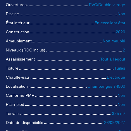
Ouvertures
PVC/Double vitrage
Piscine
Non
État intérieur
En excellent état
Construction
2020
Ameublement
Non meublé
Niveaux (RDC inclus)
2
Assainissement
Tout à l'égout
Toiture
Tuiles
Chauffe-eau
Électrique
Localisation
Champanges 74500
Conforme PMR
Non
Plain-pied
Non
Terrain
325
m²
Date de disponibilité
26/09/2027