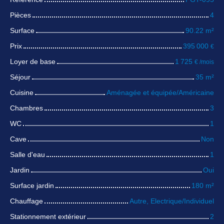
Pièces
4
Surface
90.22
m²
Prix
395 000
€
Loyer de base
1 725
€ /mois
Séjour
35
m²
Cuisine
Aménagée et équipée/Américaine
Chambres
3
WC
1
Cave
Non
Salle d'eau
1
Jardin
Oui
Surface jardin
180
m²
Chauffage
Autre, Electrique/Individuel
Stationnement extérieur
2