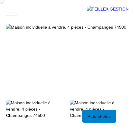
Acheter
Louer
Vendre
Syndic
Blog
Contact
Estimation
+ de photos