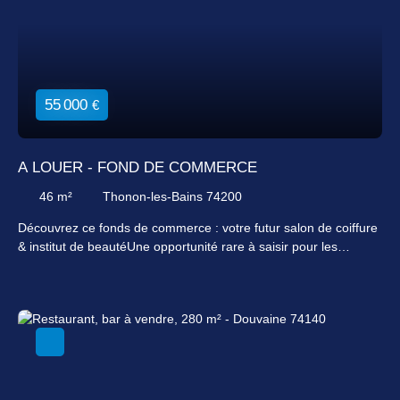
55 000
€
A LOUER - FOND DE COMMERCE
46
m²
Thonon-les-Bains 74200
Découvrez ce fonds de commerce : votre futur salon de coiffure
& institut de beautéUne opportunité rare à saisir pour les
passionnés de beauté et de bien-être Ce fonds de
commerce a été conçu pour allier fonctionnalité et
esthétique, bien agencés, il vous offrent un espace de stockage
pratique et discret pour vos produits et outils. Les
sanitaires présents sur place sont un atout non négligeable : ils
garantissent le confort de vos clients et de votre équipe.
L’affichage possible dans le local vous permet de mettre en
valeur vos services, vos promotions et vos créations,