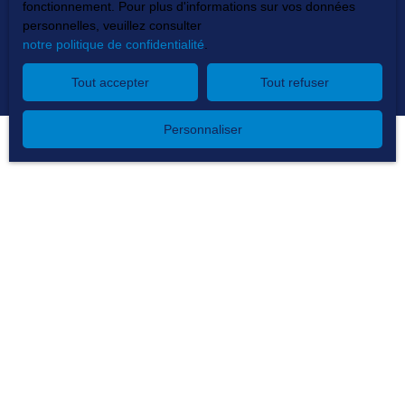
fonctionnement. Pour plus d'informations sur vos données
personnelles, veuillez consulter
Recevoir des annonces
notre politique de confidentialité
.
Tout accepter
Tout refuser
Personnaliser
Je recherche un bien
Vente appartement Thonon-les-Bains (74200)
Vente appartement Douvaine (74140)
Location appartement Thonon-les-Bains (74200)
Location stationnement Thonon-les-Bains (74200)
Location local commercial Thonon-les-Bains (74200)