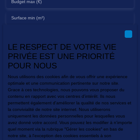
Budget max (€)
Surface min (m²)
Pièces min
LE RESPECT DE VOTRE VIE
J'accepte le traitement de mes données personnelles
PRIVÉE EST UNE PRIORITÉ
conformément au RGPD. Si vous ne souhaitez pas faire
l'objet de prospection commerciale par voie téléphonique,
POUR NOUS
vous pouvez vous inscrire gratuitement sur la liste
d'opposition au démarchage téléphonique, prévu par
Nous utilisons des cookies afin de vous offrir une expérience
l'article L223-1 du code de la consommation, sur le site
optimale et une communication pertinente sur notre site.
Internet www.bloctel.gouv.fr ou par courrier adressé à :
Grace à ces technologies, nous pouvons vous proposer du
contenu en rapport avec vos centres d'intérêt. Ils nous
Société Worldline, Service Bloctel, CS 61311, 41013
permettent également d'améliorer la qualité de nos services et
BLOIS CEDEX.
la convivialité de notre site internet. Nous utiliserons
uniquement les données personnelles pour lesquelles vous
Pour en savoir plus sur le traitement de vos données
avez donné votre accord. Vous pouvez les modifier à n'importe
personnelles, veuillez consulter notre
politique de
quel moment via la rubrique ″Gérer les cookies″ en bas de
confidentialité
.
notre site, à l'exception des cookies essentiels à son