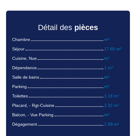
Détail des
pièces
Chambre
m²
Séjour
17.65 m²
Cuisine, Nue
m²
Dépendance
1 m²
Salle de bains
m²
Parking
m²
Toilettes
1.18 m²
Placard, - Rgt-Cuisine
2.32 m²
Balcon, - Vue Parking
m²
Dégagement
1.99 m²