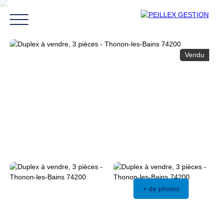
Vendu
Acheter
Louer
Vendre
Syndic
Blog
Contact
Estimation
+ de photos