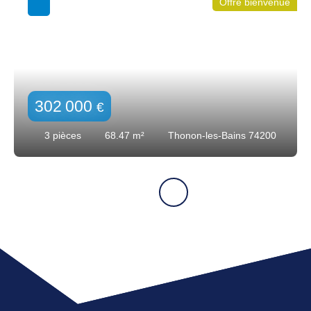
Offre bienvenue
302 000
€
3
pièces
68.47
m²
Thonon-les-Bains 74200