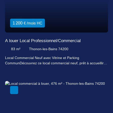
1 200
€ /mois HC
A louer Local Professionnel/Commercial
83
m²
Thonon-les-Bains 74200
Local Commercial Neuf avec Vitrine et Parking
CommunDécouvrez ce local commercial neuf, prêt à accueillir
votre entreprise dans un cadre moderne et dynamique. Situé
dans un emplacement stratégique, ce bien offre une vitrine
attrayante pour mettre en valeur votre activité. Avec un état
intérieur impeccable, ce local commercial est prêt à être
personnalisé selon vos besoins. Imaginez votre entreprise
prospérer dans cet espace lumineux et bien conçu, où chaque
détail a été pensé pour votre succès. Ce local commercial est
bien plus qu'un simple espace de travail, c'est un investissement
dans l'avenir de votre entreprise. Ne manquez pas cette